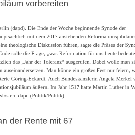
iläum vorbereiten
rlin (dapd). Die Ende der Woche beginnende Synode der
auptsächlich mit dem 2017 anstehenden Reformationsjubiläu
ne theologische Diskussion führen, sagte die Präses der Syn
de solle die Frage, „was Reformation für uns heute bedeute
lich das „Jahr der Toleranz“ ausgerufen. Dabei wolle man s
on auseinandersetzen. Man könne ein großes Fest nur feiern,
läuterte Göring-Eckardt. Auch Bundeskanzlerin Angela Merkel 
tionsjubiläum äußern. Im Jahr 1517 hatte Martin Luther in W
slösten. dapd (Politik/Politik)
n der Rente mit 67