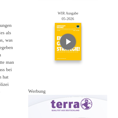
WIR Ausgabe
05-2026
lungen
es als
as, was
gegeben
n
tte man
ass bei
n hat
lizei
Werbung
-