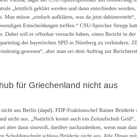
ntrale „letztlich geklärt werden und dann entschieden werden,
n. Man müsse „einfach aufklären, was da jetzt dahintersteht“,
twendigen Entscheidungen treffen.“ CSU-Sprecher Strepp hat
Dabei soll er offenbar versucht haben, einen Bericht in der
arteitag der bayerischen SPD in Nürnberg zu verhindern. Z
 „eindeutig gewesen“, aber man sei dem Auftrag zur Berichters
chub für Griechenland nicht aus
Berlin (dapd). FDP-Fraktionschef Rainer Brüderle s
nd nicht aus. „Natürlich kostet auch ein Zeitaufschub Geld“, 
 sei aber dann sinnvoll, darüber nachzudenken, wenn man dam
en Schuldenschnitt schloss Brüderle nicht aus. Alle Dinge mü