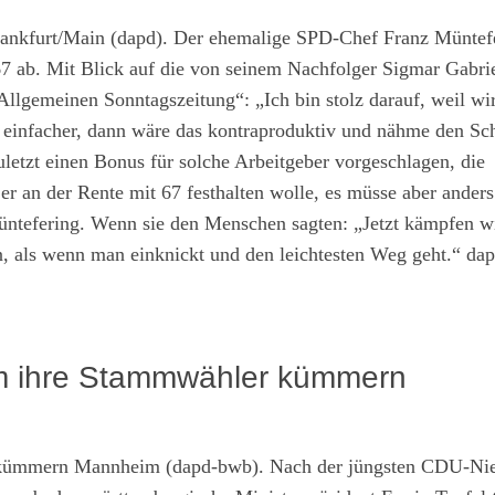
ankfurt/Main (dapd). Der ehemalige SPD-Chef Franz Müntefe
67 ab. Mit Blick auf die von seinem Nachfolger Sigmar Gabri
llgemeinen Sonntagszeitung“: „Ich bin stolz darauf, weil wir
ch einfacher, dann wäre das kontraproduktiv und nähme den S
letzt einen Bonus für solche Arbeitgeber vorgeschlagen, die
ss er an der Rente mit 67 festhalten wolle, es müsse aber ande
üntefering. Wenn sie den Menschen sagten: „Jetzt kämpfen wi
, als wenn man einknickt und den leichtesten Weg geht.“ da
um ihre Stammwähler kümmern
Mannheim (dapd-bwb). Nach der jüngsten CDU-Nie