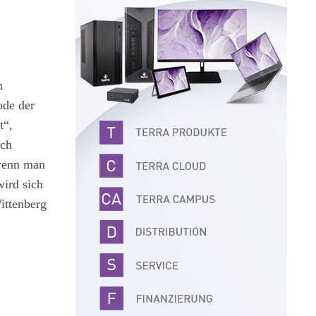
m
ode der
t“,
ich
 wenn man
wird sich
ittenberg