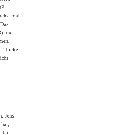
DP-
ächst mal
 Das
B) und
umen.
Erhielte
icht
n, Jens
 hat,
 der