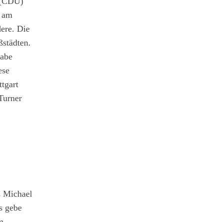
l (CDU)
r am
ere. Die
ßstädten.
habe
ese
tgart
Turner
 Michael
s gebe
m