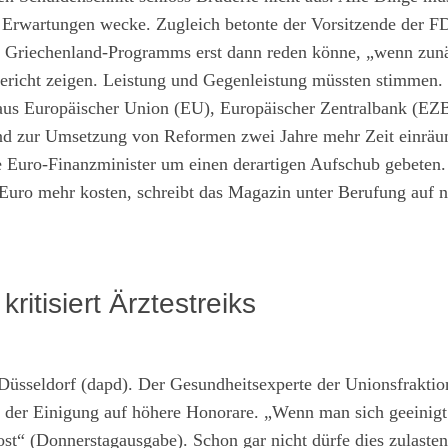
 Erwartungen wecke. Zugleich betonte der Vorsitzende der F
es Griechenland-Programms erst dann reden könne, „wenn zun
Bericht zeigen. Leistung und Gegenleistung müssten stimmen.
 aus Europäischer Union (EU), Europäischer Zentralbank (EZ
nd zur Umsetzung von Reformen zwei Jahre mehr Zeit einrä
 Euro-Finanzminister um einen derartigen Aufschub gebeten. 
 Euro mehr kosten, schreibt das Magazin unter Berufung auf n
tisiert Ärztestreiks
üsseldorf (dapd). Der Gesundheitsexperte der Unionsfraktio
ch der Einigung auf höhere Honorare. „Wenn man sich geeinigt
st“ (Donnerstagausgabe). Schon gar nicht dürfe dies zulasten