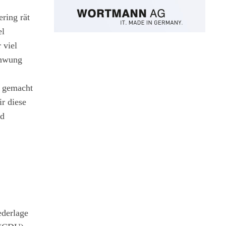
ring rät
el
 viel
chwung
rs gemacht
r diese
pd
derlage