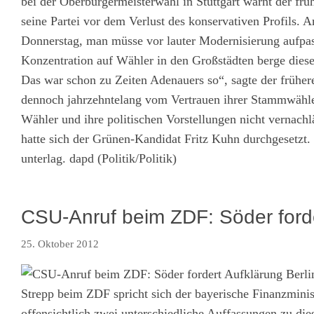
bei der Oberbürgermeisterwahl in Stuttgart warnt der f
seine Partei vor dem Verlust des konservativen Profils.
Donnerstag, man müsse vor lauter Modernisierung aufpa
Konzentration auf Wähler in den Großstädten berge dies
Das war schon zu Zeiten Adenauers so“, sagte der früher
dennoch jahrzehntelang vom Vertrauen ihrer Stammwähle
Wähler und ihre politischen Vorstellungen nicht vernachl
hatte sich der Grünen-Kandidat Fritz Kuhn durchgesetzt.
unterlag. dapd (Politik/Politik)
CSU-Anruf beim ZDF: Söder forde
25. Oktober 2012
Berli
Strepp beim ZDF spricht sich der bayerische Finanzminis
offensichtlich zwei unterschiedliche Auffassungen zu d