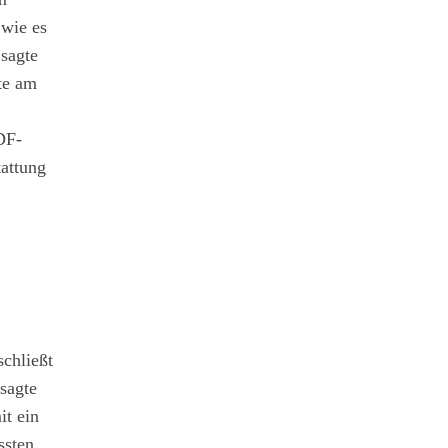
 wie es
 sagte
te am
DF-
tattung
chließt
sagte
it ein
ssten