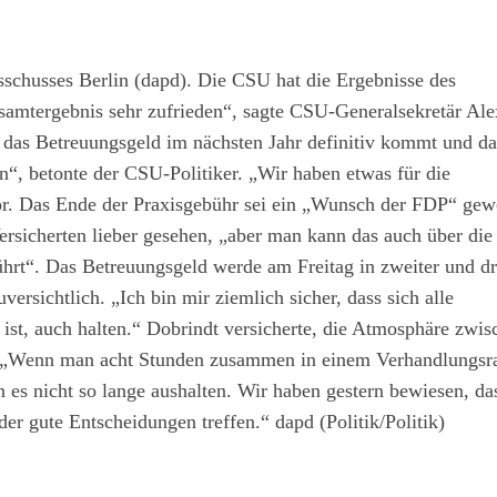
Berlin (dapd). Die CSU hat die Ergebnisse des
esamtergebnis sehr zufrieden“, sagte CSU-Generalsekretär Al
s das Betreuungsgeld im nächsten Jahr definitiv kommt und da
en“, betonte der CSU-Politiker. „Wir haben etwas für die
or. Das Ende der Praxisgebühr sei ein „Wunsch der FDP“ gew
ersicherten lieber gesehen, „aber man kann das auch über die
hrt“. Das Betreuungsgeld werde am Freitag in zweiter und dri
rsichtlich. „Ich bin mir ziemlich sicher, dass sich alle
t ist, auch halten.“ Dobrindt versicherte, die Atmosphäre zwi
 „Wenn man acht Stunden zusammen in einem Verhandlungsra
es nicht so lange aushalten. Wir haben gestern bewiesen, da
er gute Entscheidungen treffen.“ dapd (Politik/Politik)