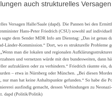
tlungen auch strukturelles Versagen
Halle/Saale (dapd). Die Pannen bei den Ermitt
nminister Hans-Peter Friedrich (CSU) sowohl auf individuell
ich sagte dem Sender MDR Info am Dienstag: „Das ist genau d
Bund-Länder-Kommission.“ Dort, wo es strukturelle Probleme 
n. „Wenn man die lokalen und regionalen Aufklärungsstrukture
verzahnen und vernetzen würde mit den bundesweiten, dann hä
ler aufzuklären oder zu verhindern.“ Friedrich räumte ein, d
urden – etwa in Nürnberg oder München. „Bei diesen Morde
, nur man hat keine Anhaltspunkte gefunden.“ So habe die Po
miererei ausfindig gemacht, dessen Verbindungen zu Neonazi
 dapd (Politik/Politik)