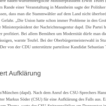
rühere baden-württembergische Ministerpräsident Erwin Teufe
 Am Rande einer Veranstaltung in Mannheim sagte der Politike
ssen, dass man die Stammwähler auf dem Land nicht überford
e Gefahr. „Die Union hatte schon immer Probleme in den Gro
e Ministerpräsident der Nachrichtenagentur dapd. Die Partei 
r profitiert. Bei allem Bemühen um Modernität dürfe man di
ässigen, warnte Teufel. Bei der Oberbürgermeisterwahl in Stut
 Der von der CDU unterstützte parteilose Kandidat Sebastian 
rt Aufklärung
n/München (dapd). Nach dem Anruf des CSU-Sprechers Hans
ter Markus Söder (CSU) für eine Aufklärung des Falls aus. E
iesem Thema, sagte der CSU-Spitzenpolitiker am Donnerstag i