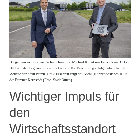
Bürgermeister Burkhard Schwuchow und Michael Kubat machen sich vor Ort ein
Bild von den begehrten Gewerbeflächen. Die Bewerbung erfolgt dabei über die
Website der Stadt Büren. Der Ausschnitt zeigt das Areal „Ruhnenpöstchen II“ in
der Bürener Kernstadt.(Foto: Stadt Büren)
Wichtiger Impuls für
den
Wirtschaftsstandort