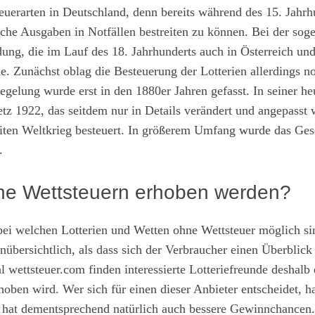
teuerarten in Deutschland, denn bereits während des 15. Jahrh
iche Ausgaben in Notfällen bestreiten zu können. Bei der sog
ndung, die im Lauf des 18. Jahrhunderts auch in Österreich und
 Zunächst oblag die Besteuerung der Lotterien allerdings n
egelung wurde erst in den 1880er Jahren gefasst. In seiner he
z 1922, das seitdem nur in Details verändert und angepasst 
iten Weltkrieg besteuert. In größerem Umfang wurde das Ges
.
eine Wettsteuern erhoben werden?
 bei welchen Lotterien und Wetten ohne Wettsteuer möglich si
nübersichtlich, als dass sich der Verbraucher einen Überblick
al
wettsteuer.com
finden interessierte Lotteriefreunde deshalb 
oben wird. Wer sich für einen dieser Anbieter entscheidet, ha
d hat dementsprechend natürlich auch bessere Gewinnchancen.