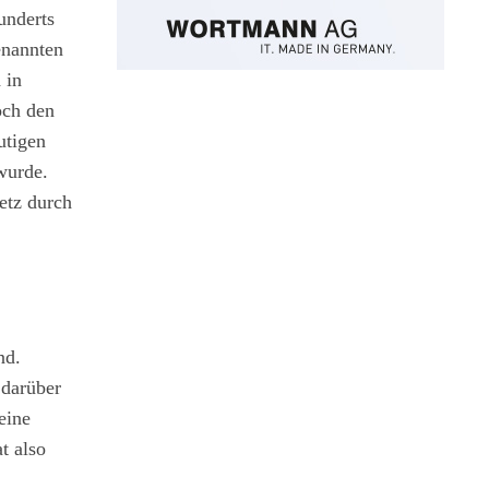
underts
enannten
 in
och den
utigen
wurde.
etz durch
nd.
 darüber
eine
t also