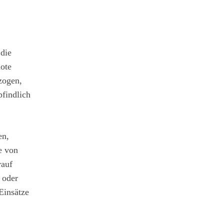
 die
uote
zogen,
pfindlich
en,
e von
rauf
 oder
Einsätze