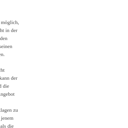
h möglich,
ht in der
nden
seinen
en.
cht
 kann der
d die
Angebot
klagen zu
n jenem
als die