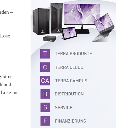
rden –
 Lose
ibt es
chland
 Lose ins