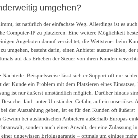
anderweitig umgehen?
immt, ist natürlich der einfachste Weg. Allerdings ist es auc
he Computer-IP zu platzieren. Eine weitere Möglichkeit beste
einigen Angeboten darauf verzichtet, die Wettsteuer beim Ku
 zu umgehen, besteht darin, einen Anbieter auszuwählen, der 
ftmals auf das Erheben der Steuer von ihren Kunden verzicht
Nachteile. Beispielsweise lässt sich er Support oft nur schle
at der Kunde ein Problem mit dem Platzieren eines Einsatzes,
sung ist nur äußerst umständlich möglich. Darüber hinaus sin
er Besucher läuft unter Umständen Gefahr, auf ein unseriöses 
 bei der Auszahlung geben, ist es für den Kunden oft äußerst
Gewinn bei ausländischen Anbietern außerhalb Europas ein
chtsanwalt, sondern auch einen Anwalt, der eine Zulassung i
t einer ungewissen Erfolgsgarantie – oftmals um einiges mehr 