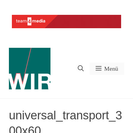
Zum
Inhalt
Werbung
springen
Menü
universal_transport_3
00x60