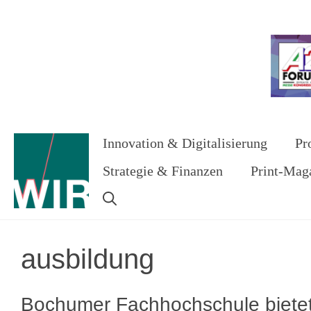
Zum
Inhalt
Werbung
springen
Innovation & Digitalisierung
Pr
Strategie & Finanzen
Print-Mag
ausbildung
Bochumer Fachhochschule biete