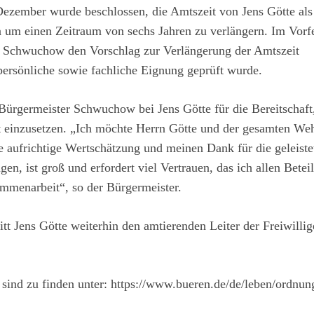
 Dezember wurde beschlossen, die Amtszeit von Jens Götte als
n um einen Zeitraum von sechs Jahren zu verlängern. Im Vorfe
d Schwuchow den Vorschlag zur Verlängerung der Amtszeit
persönliche sowie fachliche Eignung geprüft wurde.
ürgermeister Schwuchow bei Jens Götte für die Bereitschaft,
 einzusetzen. „Ich möchte Herrn Götte und der gesamten Weh
 aufrichtige Wertschätzung und meinen Dank für die geleiste
en, ist groß und erfordert viel Vertrauen, das ich allen Betei
ammenarbeit“, so der Bürgermeister.
t Jens Götte weiterhin den amtierenden Leiter der Freiwillig
sind zu finden unter:
https://www.bueren.de/de/leben/ordnun