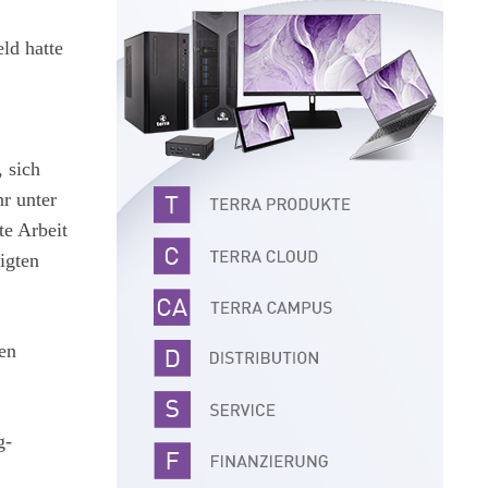
ld hatte
 sich
r unter
te Arbeit
ligten
en
g-