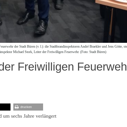
uerwehr der Stadt Büren (v. l.): die Stadtbrandinspektoren André Braekler und Jens Götte, ste
spektor Michael Stork, Leiter der Freiwilligen Feuerwehr. (Foto: Stadt Büren)
 der Freiwilligen Feuerweh
drucken
d um sechs Jahre verlängert