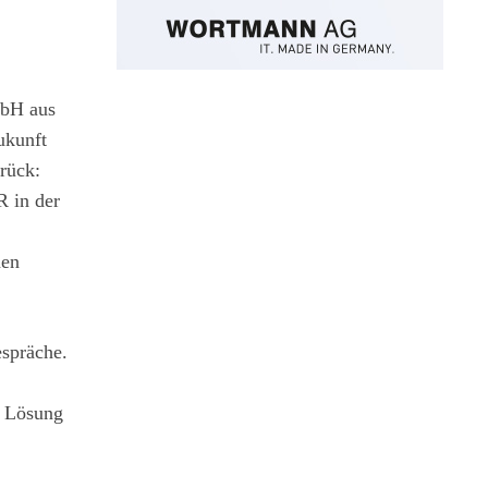
mbH aus
ukunft
rück:
R in der
nen
espräche.
e Lösung