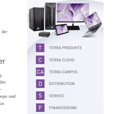
 der
er
g
ihn
-
hops und
das