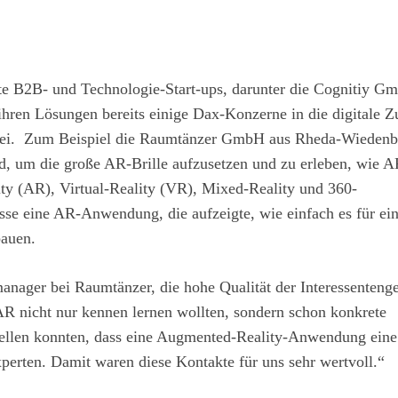
lte B2B- und Technologie-Start-ups, darunter die Cognitiy G
 ihren Lösungen bereits einige Dax-Konzerne in die digitale Z
abei. Zum Beispiel die Raumtänzer GmbH aus Rheda-Wiedenb
d, um die große AR-Brille aufzusetzen und zu erleben, wie A
ity (AR), Virtual-Reality (VR), Mixed-Reality und 360-
esse eine AR-Anwendung, die aufzeigte, wie einfach es für ei
bauen.
anager bei Raumtänzer, die hohe Qualität der Interessenteng
 AR nicht nur kennen lernen wollten, sondern schon konkrete
stellen konnten, dass eine Augmented-Reality-Anwendung ein
Experten. Damit waren diese Kontakte für uns sehr wertvoll.“