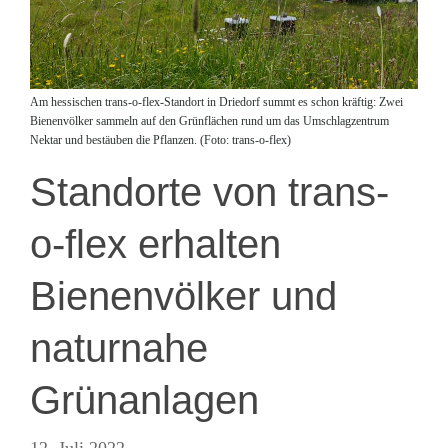
Am hessischen trans-o-flex-Standort in Driedorf summt es schon kräftig: Zwei
Bienenvölker sammeln auf den Grünflächen rund um das Umschlagzentrum
Nektar und bestäuben die Pflanzen. (Foto: trans-o-flex)
Standorte von trans-
o-flex erhalten
Bienenvölker und
naturnahe
Grünanlagen
12. Juli 2022