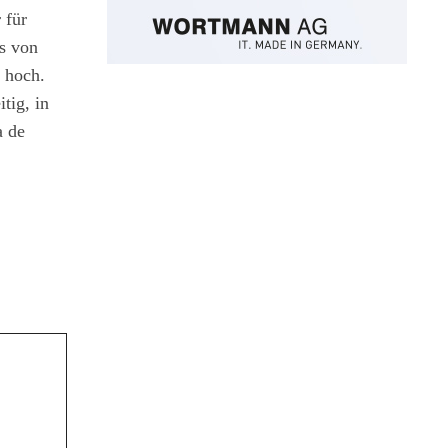
 für
s von
t hoch.
tig, in
a de