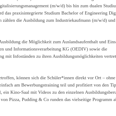
italisierungsmanagement (m/w/d) bis hin zum dualen Studi
rd das praxisintegrierte Studium Bachelor of Engineering Dig
n zählen die Ausbildung zum Industriekaufmann (m/w/d) und
 Ausbildung die Möglichkeit zum Auslandsaufenthalt und Eins
ten und Informationsverarbeitung KG (OEDIV) sowie die
g mit Infoständen zu ihren Ausbildungsmöglichkeiten vertre
troffen, können sich die Schüler*innen direkt vor Ort – ohne
infach am Bewerbungstraining teil und profitiert von den Ti
, ein Kino-Saal mit Videos zu den einzelnen Ausbildungsberu
 von Pizza, Pudding & Co runden das vielseitige Programm a