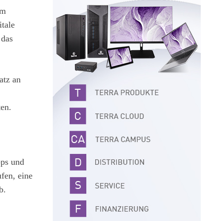
um
itale
 das
atz an
ten.
pps und
fen, eine
b.