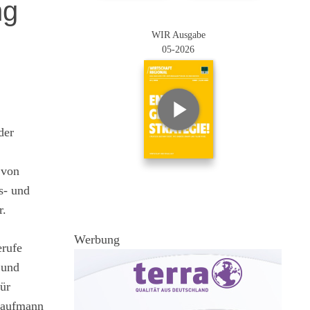
ng
WIR Ausgabe
05-2026
der
 von
s- und
r.
Werbung
erufe
 und
ür
 Kaufmann