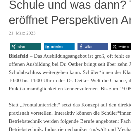
Schule und was dann? T
eröffnet Perspektiven A
21. März 2023
teilen
mitteilen
teilen
twittern
Bielefeld –
Das Ausbildungsangebot ist groß, oft fehlt es
offenen Ausbildung bei Dr. Oetker bringt seit über zehn 
Schulabschluss weitergehen kann. Schüler*innen der Klas
10:00 bis 14:00 Uhr in der Dr. Oetker Welt die Chance, 
Praktikumsmöglichkeiten kennenzulernen. Bis zum 19.05
Statt „Frontalunterricht“ setzt das Konzept auf den dire
praxisnah vorstellen. Interaktiv können die Schüler*inn
Betriebstechnik werden folgende Berufe angeboten: Fachk
Betriebstechnik, Industriemechaniker (m/w/d) und Mecha