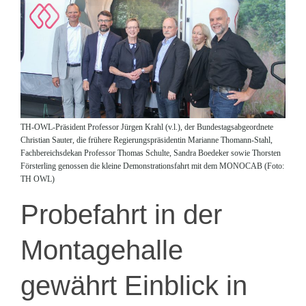
TH-OWL-Präsident Professor Jürgen Krahl (v.l.), der Bundestagsabgeordnete
Christian Sauter, die frühere Regierungspräsidentin Marianne Thomann-Stahl,
Fachbereichsdekan Professor Thomas Schulte, Sandra Boedeker sowie Thorsten
Försterling genossen die kleine Demonstrationsfahrt mit dem MONOCAB (Foto:
TH OWL)
Probefahrt in der
Montagehalle
gewährt Einblick in