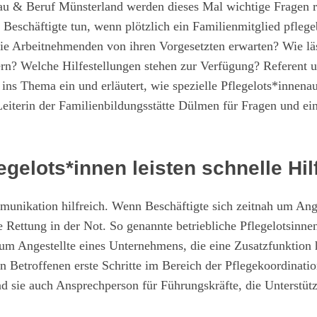
au & Beruf Münsterland werden dieses Mal wichtige Fragen 
 Beschäftigte tun, wenn plötzlich ein Familienmitglied pflege
ie Arbeitnehmenden von ihren Vorgesetzten erwarten? Wie läs
ern? Welche Hilfestellungen stehen zur Verfügung? Referent 
ns Thema ein und erläutert, wie spezielle Pflegelots*innenau
eiterin der Familienbildungsstätte Dülmen für Fragen und ei
gelots*innen leisten schnelle Hil
ommunikation hilfreich. Wenn Beschäftigte sich zeitnah um An
ettung in der Not. So genannte betriebliche Pflegelotsinne
h um Angestellte eines Unternehmens, die eine Zusatzfunktion
n Betroffenen erste Schritte im Bereich der Pflegekoordinati
d sie auch Ansprechperson für Führungskräfte, die Unterstüt