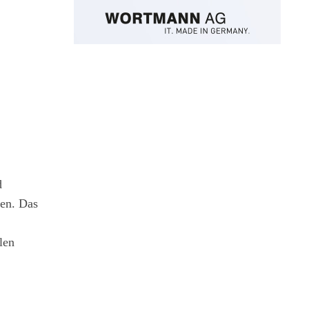
d
ten. Das
len