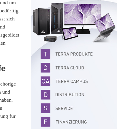
rund um
bedürftig
st sich
und
sgebildet
nen
fe
gehörige
n und
 haben.
on
zung für