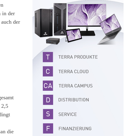
en
 in der
 auch der
gesamt
 2,5
dingt
an die