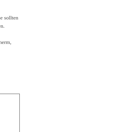
e sollten
en.
herm,