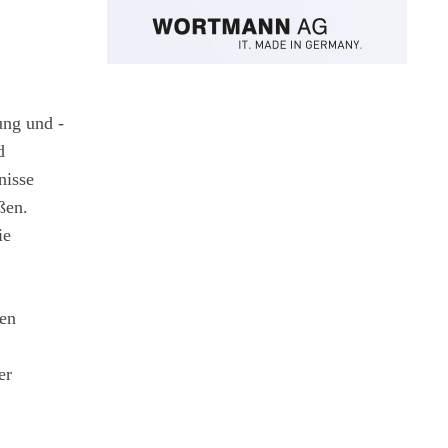
ng und -
d
nisse
ßen.
ie
nen
er