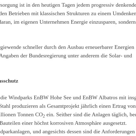
rsorgung ist in den heutigen Tagen jedem progressiv denkend
nden Betrieben mit klassischen Strukturen zu einem Umdenken
 daran, im eigenen Unternehmen Energie einzusparen, sondern
ergiewende schneller durch den Ausbau erneuerbarer Energien
h Angaben der Bundesregierung unter anderem die Solar- und
nsschutz
see die Windparks EnBW Hohe See und EnBW Albatros mit ins
ahl produzieren als Gesamtprojekt jährlich einen Ertrag von
Millionen Tonnen CO
ein. Seither sind die Anlagen täglich, be
2
n Bauteilen einer höchst korrosiven Atmosphäre ausgesetzt.
parkanlagen, und angesichts dessen sind die Anforderungen 