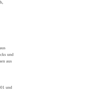
h,
aus
acks und
nen aus
401 und