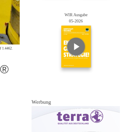
WIR Ausgabe
05-2026
f 1.4462.
N®
Werbung