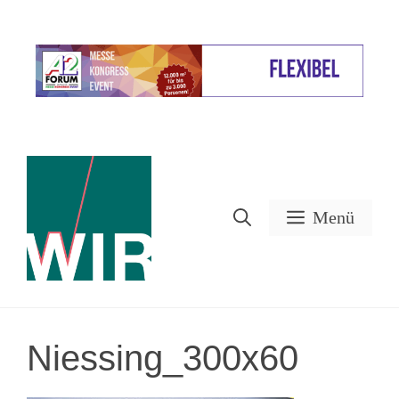
Zum
Inhalt
Werbung
springen
Menü
Niessing_300x60