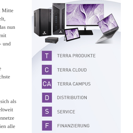
t Mitte
lt,
das nun
mit
- und
e
chste
sich als
ltweit
ennetze
en alle