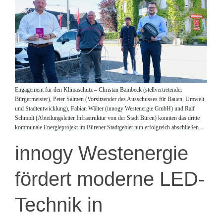
Engagement für den Klimaschutz – Christan Bambeck (stellvertretender
Bürgermeister), Peter Salmen (Vorsitzender des Ausschusses für Bauen, Umwelt
und Stadtentwicklung), Fabian Wälter (innogy Westenergie GmbH) und Ralf
Schmidt (Abteilungsleiter Infrastruktur von der Stadt Büren) konnten das dritte
kommunale Energieprojekt im Bürener Stadtgebiet nun erfolgreich abschließen. -
innogy Westenergie
fördert moderne LED-
Technik in