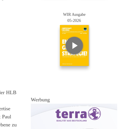
WIR Ausgabe
05-2026
 der HLB
Werbung
rtise
t Paul
ebene zu