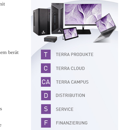
mit
dem berät
s
e