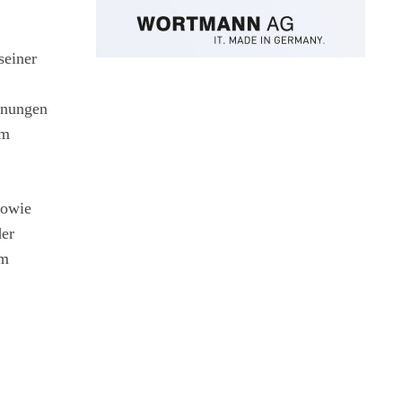
seiner
hnungen
im
sowie
der
em