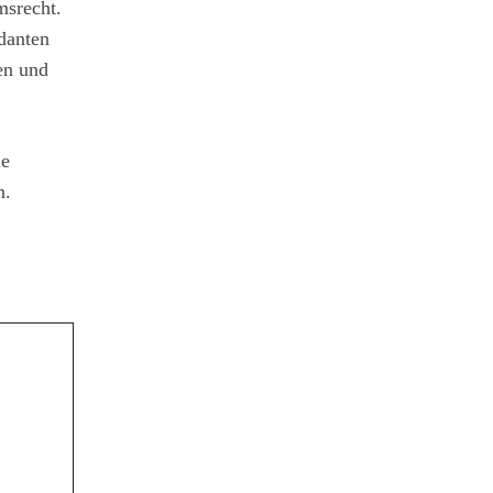
msrecht.
danten
en und
ie
n.