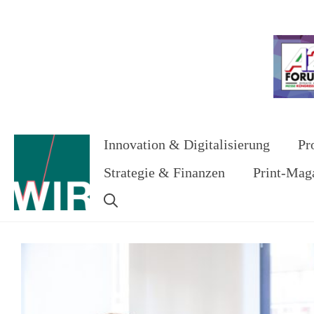
Zum
Inhalt
Werbung
springen
Innovation & Digitalisierung
Pr
Strategie & Finanzen
Print-Mag