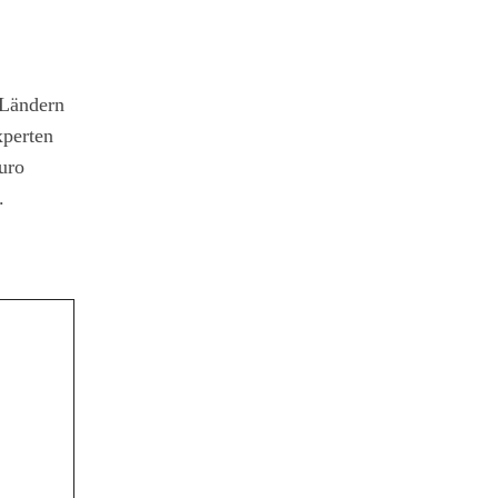
 Ländern
xperten
uro
.