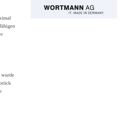
aximal
fähigen
er
, wurde
abrück
e