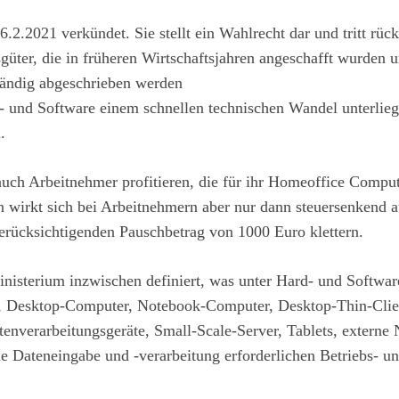
.2021 verkündet. Sie stellt ein Wahlrecht dar und tritt rüc
sgüter, die in früheren Wirtschaftsjahren angeschafft wurden 
tändig abgeschrieben werden
- und Software einem schnellen technischen Wandel unterlie
n.
ch Arbeitnehmer profitieren, die für ihr Homeoffice Comput
n wirkt sich bei Arbeitnehmern aber nur dann steuersenkend 
erücksichtigenden Pauschbetrag von 1000 Euro klettern.
nisterium inzwischen definiert, was unter Hard- und Softwar
r, Desktop-Computer, Notebook-Computer, Desktop-Thin-Clie
enverarbeitungsgeräte, Small-Scale-Server, Tablets, externe N
ie Dateneingabe und -verarbeitung erforderlichen Betriebs- u