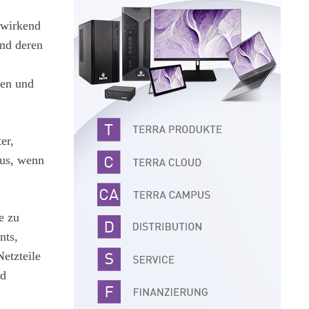
kwirkend
und deren
gen und
er,
aus, wenn
e zu
nts,
etzteile
nd