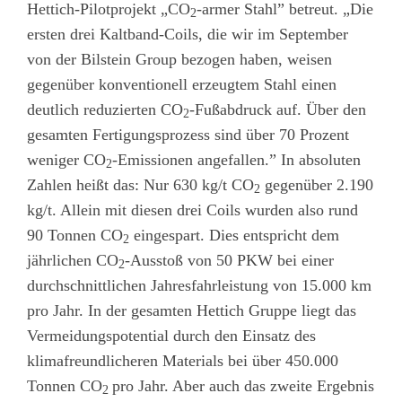
Hettich-Pilotprojekt „CO
-armer Stahl” betreut. „Die
2
ersten drei Kaltband-Coils, die wir im September
von der Bilstein Group bezogen haben, weisen
gegenüber konventionell erzeugtem Stahl einen
deutlich reduzierten CO
-Fußabdruck auf. Über den
2
gesamten Fertigungsprozess sind über 70 Prozent
weniger CO
-Emissionen angefallen.” In absoluten
2
Zahlen heißt das: Nur 630 kg/t CO
gegenüber 2.190
2
kg/t. Allein mit diesen drei Coils wurden also rund
90 Tonnen CO
eingespart. Dies entspricht dem
2
jährlichen CO
-Ausstoß von 50 PKW bei einer
2
durchschnittlichen Jahresfahrleistung von 15.000 km
pro Jahr. In der gesamten Hettich Gruppe liegt das
Vermeidungspotential durch den Einsatz des
klimafreundlicheren Materials bei über 450.000
Tonnen CO
pro Jahr. Aber auch das zweite Ergebnis
2