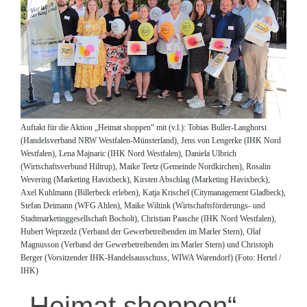
Auftakt für die Aktion „Heimat shoppen“ mit (v.l.): Tobias Buller-Langhorst
(Handelsverband NRW Westfalen-Münsterland), Jens von Lengerke (IHK Nord
Westfalen), Lena Majnaric (IHK Nord Westfalen), Daniela Ulbrich
(Wirtschaftsverbund Hiltrup), Maike Teetz (Gemeinde Nordkirchen), Rosalin
Wevering (Marketing Havixbeck), Kirsten Abschlag (Marketing Havixbeck),
Axel Kuhlmann (Billerbeck erleben), Katja Krischel (Citymanagement Gladbeck),
Stefan Deimann (WFG Ahlen), Maike Wiltink (Wirtschaftsförderungs- und
Stadtmarketinggesellschaft Bocholt), Christian Paasche (IHK Nord Westfalen),
Hubert Weprzedz (Verband der Gewerbetreibenden im Marler Stern), Olaf
Magnusson (Verband der Gewerbetreibenden im Marler Stern) und Christoph
Berger (Vorsitzender IHK-Handelsausschuss, WIWA Warendorf) (Foto: Hertel /
IHK)
„Heimat shoppen“