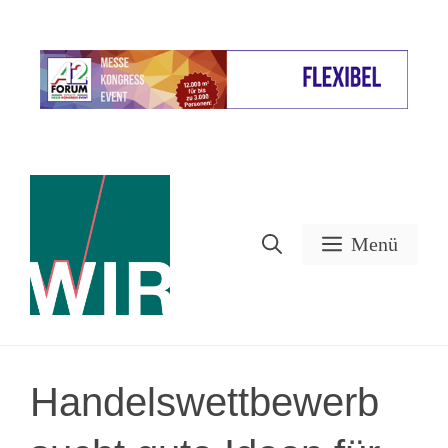
Zum
Inhalt
Werbung
springen
Menü
Handelswettbewerb