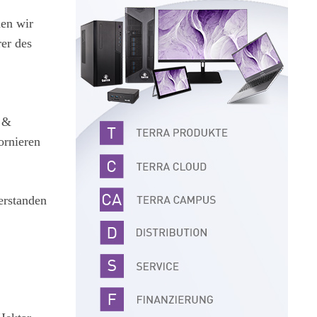
men wir
rer des
h &
ornieren
erstanden