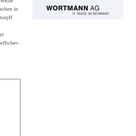
Hektar
schen in
torpff
er
eflicher-