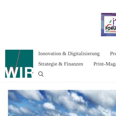
Zum
Inhalt
Werbung
springen
Innovation & Digitalisierung
Pr
Strategie & Finanzen
Print-Mag