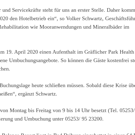
 und Servicekräfte steht für uns an erster Stelle. Daher kom
2020 den Hotelbetrieb ein“, so Volker Schwartz, Geschäftsfüh
 Rehabilitation wie Mooranwendungen und Mineralbäder im
um 19. April 2020 einen Aufenthalt im Gräflicher Park Healt
edene Umbuchungsangebote. So können die Gäste kostenfrei st
chen.
r Buchungslage heute schließen müssen. Sobald diese Krise üb
heißen“, ergänzt Schwartz.
 von Montag bis Freitag von 9 bis 14 Uhr besetzt (Tel. 05253/
nierung und Umbuchung unter 05253/ 95 23200.