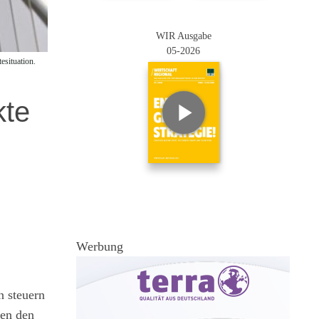
WIR Ausgabe
05-2026
situation.
kte
Werbung
n steuern
gen den