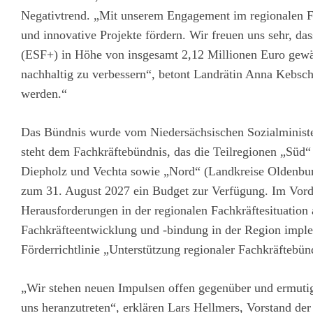
Negativtrend. „Mit unserem Engagement im regionalen F
und innovative Projekte fördern. Wir freuen uns sehr, da
(ESF+) in Höhe von insgesamt 2,12 Millionen Euro gewäh
nachhaltig zu verbessern“, betont Landrätin Anna Kebsch
werden.“
Das Bündnis wurde vom Niedersächsischen Sozialministe
steht dem Fachkräftebündnis, das die Teilregionen „Süd
Diepholz und Vechta sowie „Nord“ (Landkreise Oldenbu
zum 31. August 2027 ein Budget zur Verfügung. Im Vorder
Herausforderungen in der regionalen Fachkräftesituation a
Fachkräfteentwicklung und -bindung in der Region impl
Förderrichtlinie „Unterstützung regionaler Fachkräftebün
„Wir stehen neuen Impulsen offen gegenüber und ermutigen
uns heranzutreten“, erklären Lars Hellmers, Vorstand 