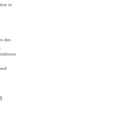
tion in
en den
,
ktakteure
 und
e