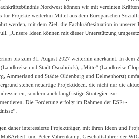
achkräftebündnis Nordwest können wir mit vereinten Kräften
ss für Projekte weiterhin Mittel aus dem Europäischen Sozialf
rt werden, mit dem Ziel, die Fachkräftesituation in unserer
ull. „Unsere Ideen können mit dieser Unterstützung umgesetz
rium bis zum 31. August 2027 weiterhin anerkannt. In dem 
“ (Landkreise und Stadt Osnabrück), „Mitte“ (Landkreise Clo
rg, Ammerland und Städte Oldenburg und Delmenhorst) umfas
grund stehen neuartige Projektideen, die nicht nur die aktue
dressieren, sondern auch langfristige Strategien zur
ementieren. Die Förderung erfolgt im Rahmen der ESF+-
dnisse“.
 daher interessierte Projektträger, mit ihren Ideen und Proj
der MaßArbeit, und Peter Vahrenkamp, Geschäftsführer der W