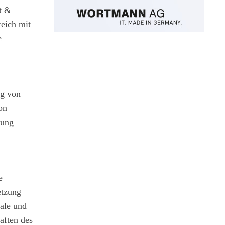
t &
reich mit
e
ng von
on
lung
e
etzung
nale und
aften des