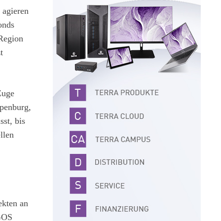
 agieren
onds
 Region
t
Zuge
ppenburg,
st, bis
llen
ekten an
IGOS