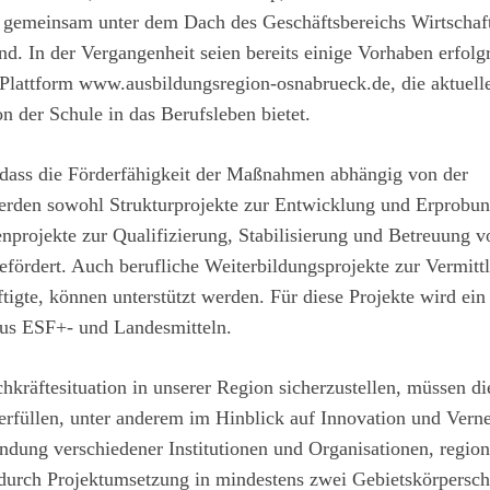
e gemeinsam unter dem Dach des Geschäftsbereichs Wirtschaf
nd. In der Vergangenheit seien bereits einige Vorhaben erfolg
 Plattform
www.ausbildungsregion-osnabrueck.de
, die aktuell
n der Schule in das Berufsleben bietet.
 dass die Förderfähigkeit der Maßnahmen abhängig von der
werden sowohl Strukturprojekte zur Entwicklung und Erprobu
projekte zur Qualifizierung, Stabilisierung und Betreuung v
efördert. Auch berufliche Weiterbildungsprojekte zur Vermitt
igte, können unterstützt werden. Für diese Projekte wird ein
aus ESF+- und Landesmitteln.
hkräftesituation in unserer Region sicherzustellen, müssen di
erfüllen, unter anderem im Hinblick auf Innovation und Vern
ndung verschiedener Institutionen und Organisationen, regio
 durch Projektumsetzung in mindestens zwei Gebietskörpersch