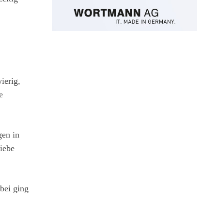
ierig,
e
gen in
iebe
bei ging