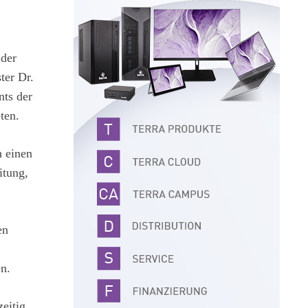
 der
ter Dr.
ts der
ten.
h einen
itung,
en
en.
zeitig