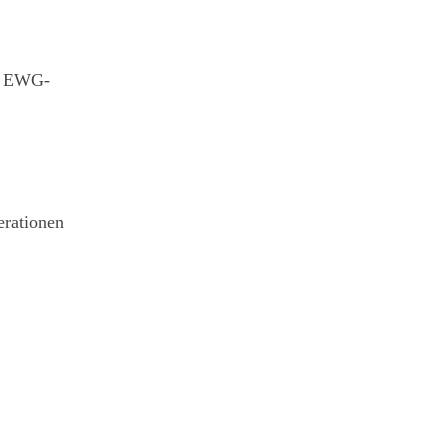
te EWG-
erationen