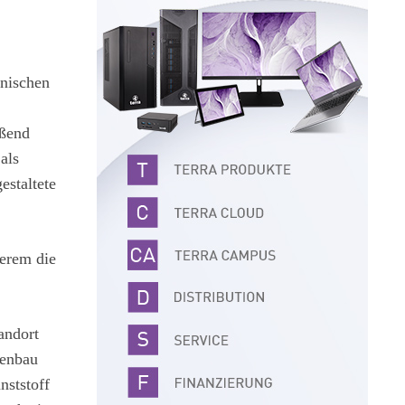
hnischen
eßend
als
staltete
derem die
andort
nenbau
nststoff