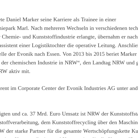
e Daniel Marker seine Karriere als Trainee in einer
miepark Marl. Nach mehreren Wechseln in verschiedenen tec
er Chemie- und Kunststoffindustrie erlangte, übernahm er nach
sistent einer Logistiktochter die operative Leitung. Anschli
telle der Evonik nach Essen. Von 2013 bis 2015 beriet Marker 
 der chemischen Industrie in NRW“, den Landtag NRW und ge
RW aktiv mit.
rent im Corporate Center der Evonik Industries AG unter an
igten und ca. 37 Mrd. Euro Umsatz ist NRW der Kunststoffst
tstoffverarbeitung, dem Kunststoffrecycling über den Maschi
RW der starke Partner für die gesamte Wertschöpfungskette Ku