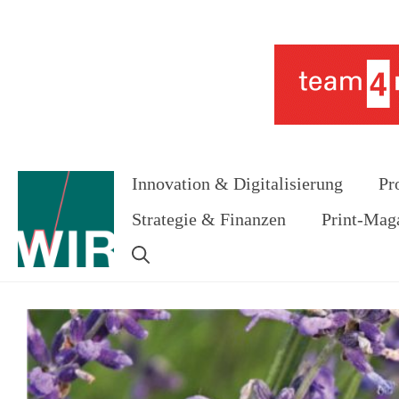
Zum
Inhalt
Werbung
springen
Innovation & Digitalisierung
Pr
Strategie & Finanzen
Print-Mag