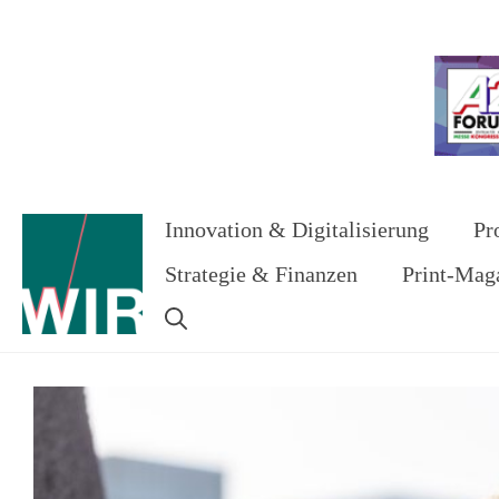
Zum
Inhalt
Werbung
springen
Innovation & Digitalisierung
Pr
Strategie & Finanzen
Print-Mag