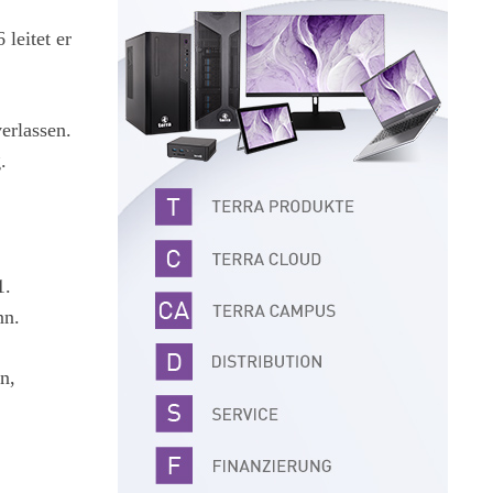
leitet er
erlassen.
.
1.
nn.
n,