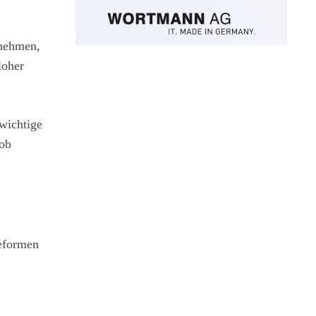
rnehmen,
loher
 wichtige
hob
Reformen