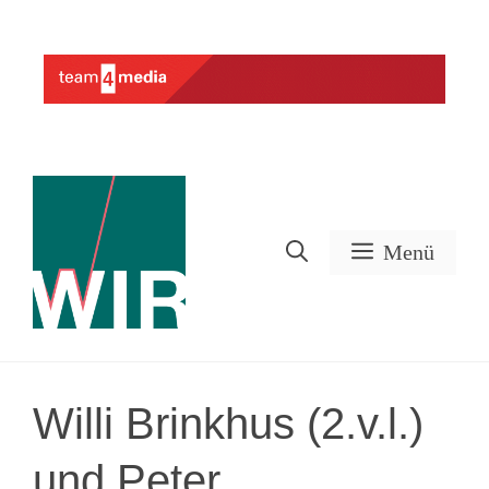
Zum
Inhalt
Werbung
springen
Menü
Willi Brinkhus (2.v.l.)
und Peter