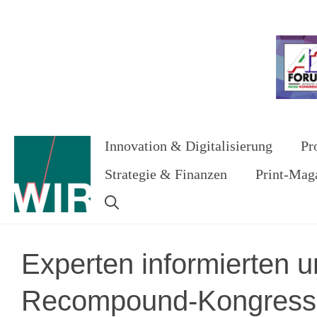
Zum
Inhalt
Werbung
springen
Innovation & Digitalisierung
Pr
Strategie & Finanzen
Print-Mag
Experten informierten u
Recompound-Kongress: P