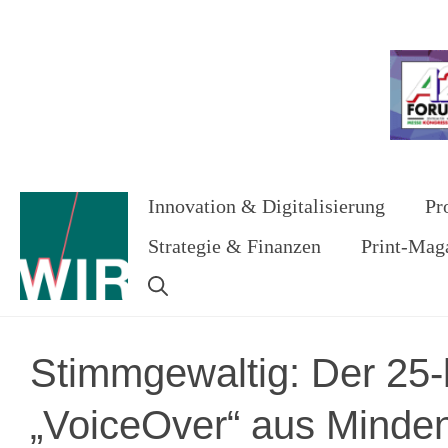
Zum
Inhalt
Werbung
springen
Innovation & Digitalisierung
Pr
Strategie & Finanzen
Print-Mag
Stimmgewaltig: Der 25-
„VoiceOver“ aus Minden