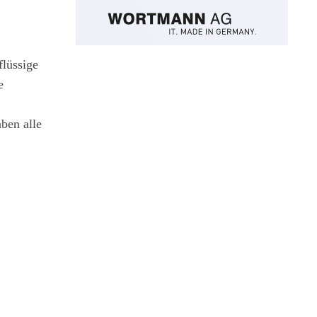
flüssige
e
ben alle