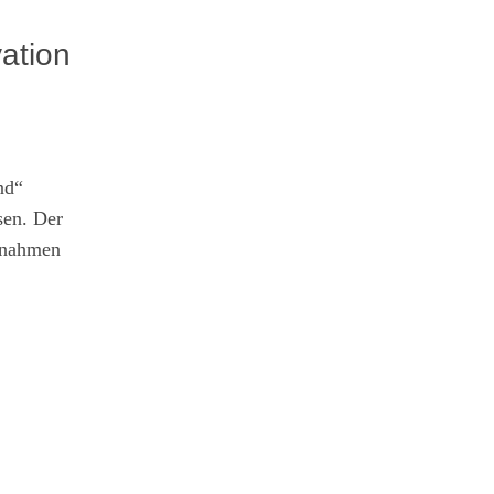
vation
nd“
sen. Der
aßnahmen