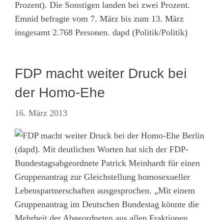
Prozent). Die Sonstigen landen bei zwei Prozent.
Emnid befragte vom 7. März bis zum 13. März
insgesamt 2.768 Personen. dapd (Politik/Politik)
FDP macht weiter Druck bei
der Homo-Ehe
16. März 2013
Berlin
(dapd). Mit deutlichen Worten hat sich der FDP-
Bundestagsabgeordnete Patrick Meinhardt für einen
Gruppenantrag zur Gleichstellung homosexueller
Lebenspartnerschaften ausgesprochen. „Mit einem
Gruppenantrag im Deutschen Bundestag könnte die
Impressum
·
Datenschutz
·
AGB
·
Cookie-Einstellungen
Mehrheit der Abgeordneten aus allen Fraktionen