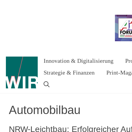
Zum
Inhalt
Werbung
springen
Innovation & Digitalisierung
Pr
Strategie & Finanzen
Print-Mag
Automobilbau
NRW-Leichtbau: Erfolgreicher Auft