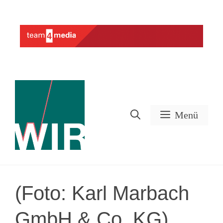
Zum
Inhalt
Werbung
springen
Menü
(Foto: Karl Marbach
GmbH & Co. KG)