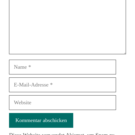
Name
E-
Mail-
Adresse
Website
Diese Website verwendet Akismet, um Spam zu