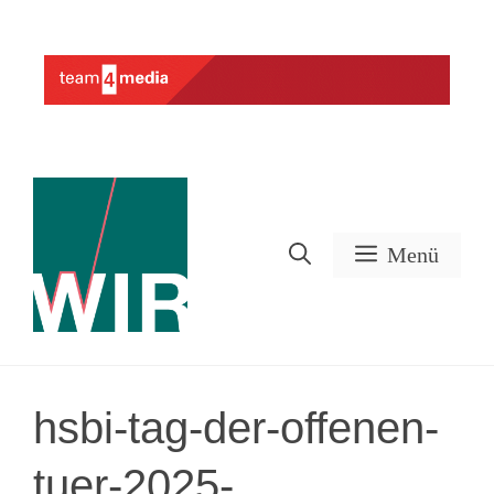
Zum
Inhalt
Werbung
springen
Menü
hsbi-tag-der-offenen-
tuer-2025-