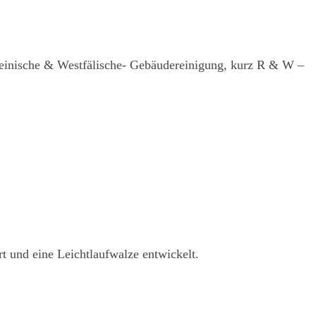
heinische & Westfälische- Gebäudereinigung, kurz R & W –
 und eine Leichtlaufwalze entwickelt.
Impressum
·
Datenschutz
·
AGB
·
Cookie-Einstellungen