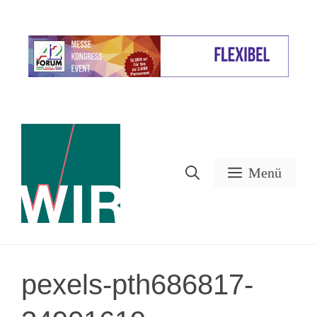
Zum
Inhalt
Werbung
springen
Menü
pexels-pth686817-