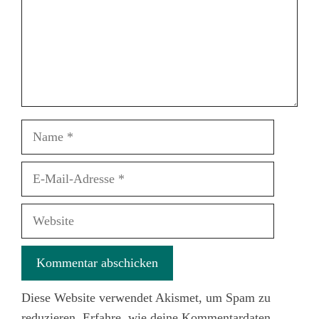
Name
E-
Mail-
Adresse
Website
Diese Website verwendet Akismet, um Spam zu
reduzieren.
Erfahre, wie deine Kommentardaten