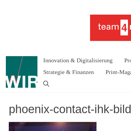
Zum
Inhalt
Werbung
springen
Innovation & Digitalisierung
Pr
Strategie & Finanzen
Print-Mag
phoenix-contact-ihk-bi