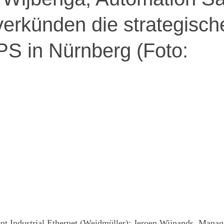
verkünden die strategisch
PS in Nürnberg (Foto:
ent Industrial Ethernet (Weidmüller); Jeroen Wijnands, Mana