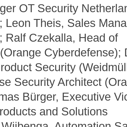
ger OT Security Netherla
; Leon Theis, Sales Mana
 Ralf Czekalla, Head of
(Orange Cyberdefense); 
roduct Security (Weidmüll
se Security Architect (Or
mas Bürger, Executive Vi
roducts and Solutions
 Wijbenga, Automation Sa