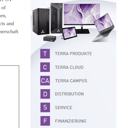
 of
en,
cts and
nerschaft