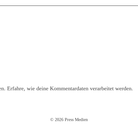
en.
Erfahre, wie deine Kommentardaten verarbeitet werden.
© 2026 Press Medien
Impressum
·
Datenschutz
·
AGB
·
Cookie-Einstellungen