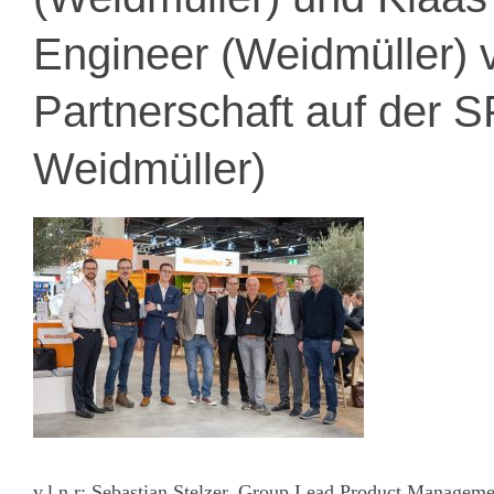
Engineer (Weidmüller) 
Partnerschaft auf der S
Weidmüller)
v.l.n.r: Sebastian Stelzer, Group Lead Product Managem