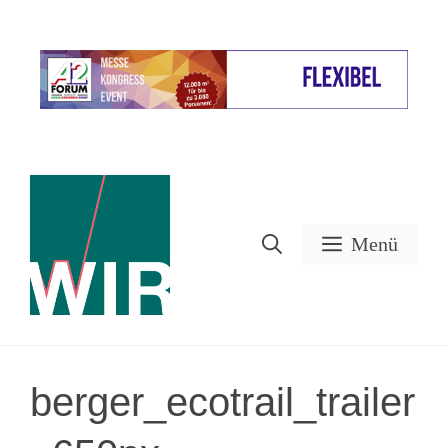
Zum
Inhalt
Werbung
springen
Menü
berger_ecotrail_trailer