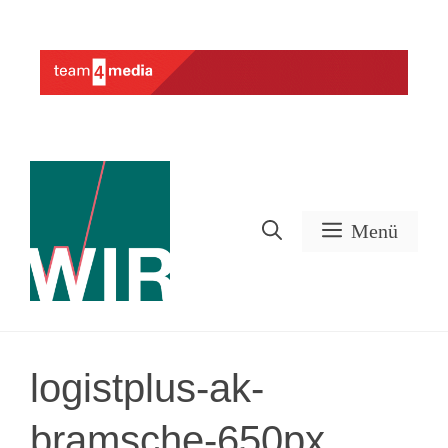
Zum
Inhalt
Werbung
springen
Menü
logistplus-ak-
bramsche-650px