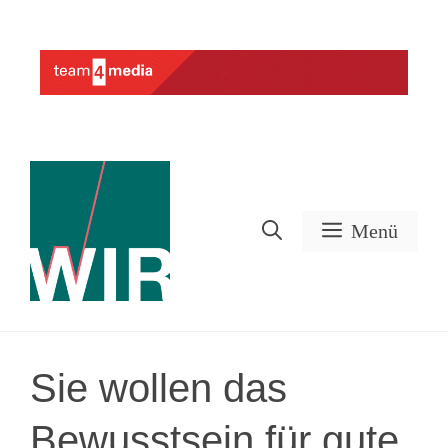
Zum
Inhalt
Werbung
springen
Menü
Sie wollen das
Bewusstsein für gute