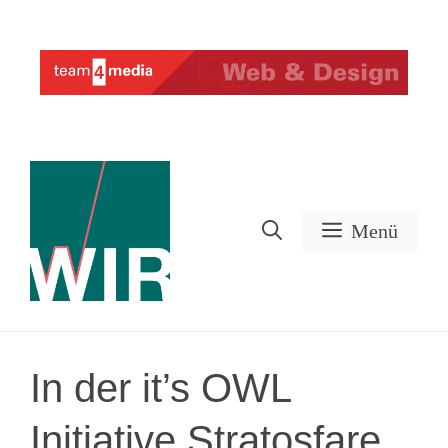
Zum
Inhalt
Werbung
springen
Menü
In der it’s OWL
Initiative Stratosfare