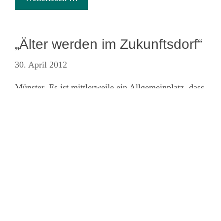
„Älter werden im Zukunftsdorf“
30. April 2012
Impressum
·
Datenschutz
·
AGB
·
Cookie-Einstellungen
Münster. Es ist mittlerweile ein Allgemeinplatz, dass
die Gesellschaft immer älter wird und uns ein
signifikanter demographischer Wandel bevorsteht.
So groß der Konsens in der Analyse ist, so groß ist
die Unsicherheit, wie mit dieser Entwicklung
umzugehen ist. In Legden werden jetzt Nägel mit
Köpfen gemacht: Das Projekt „Älter werden im
Zukunftsdorf“ soll die Gemeinde altersfit machen, so
dass ältere Menschen hier auch in Zukunft noch in
ihrer gewohnten Umgebung leben können.