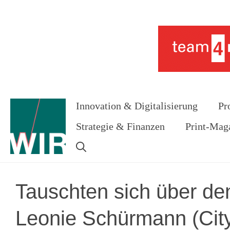
Zum
Inhalt
Werbung
springen
Innovation & Digitalisierung
Pr
Strategie & Finanzen
Print-Mag
Tauschten sich über de
Leonie Schürmann (City