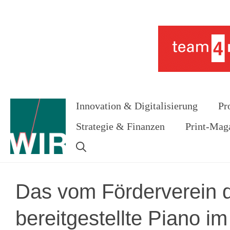
Zum
Inhalt
Werbung
springen
Innovation & Digitalisierung
Pr
Strategie & Finanzen
Print-Mag
Das vom Förderverein d
bereitgestellte Piano i