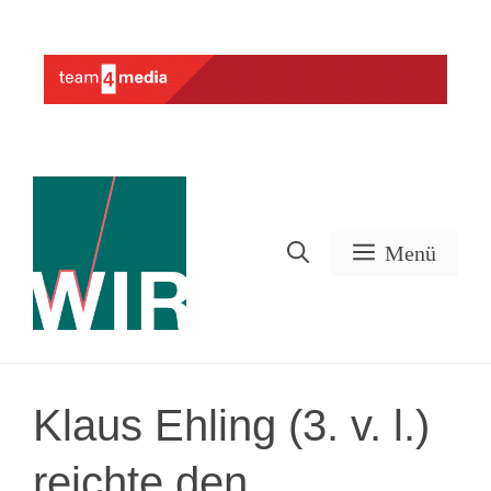
Zum
Inhalt
Werbung
springen
Menü
Klaus Ehling (3. v. l.)
reichte den