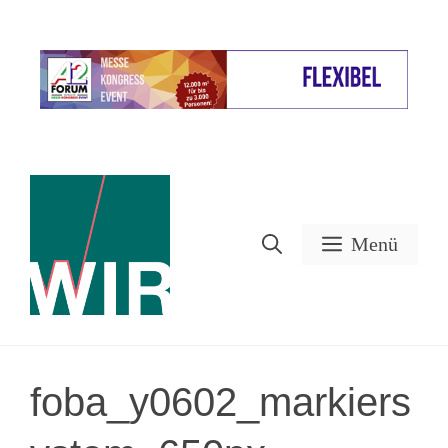
Zum
Inhalt
Werbung
springen
Menü
foba_y0602_markiers