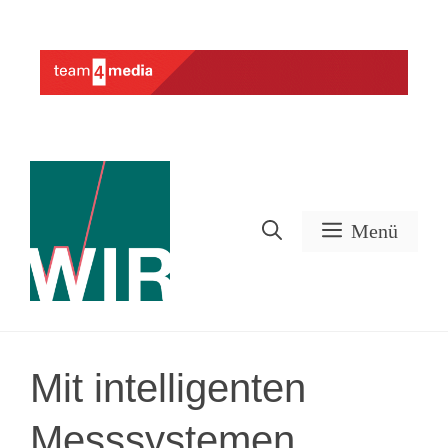
Zum
Inhalt
Werbung
springen
Menü
Mit intelligenten
Messsystemen